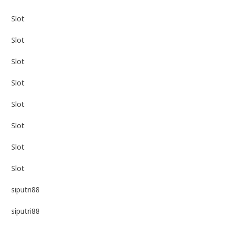
Slot
Slot
Slot
Slot
Slot
Slot
Slot
Slot
siputri88
siputri88