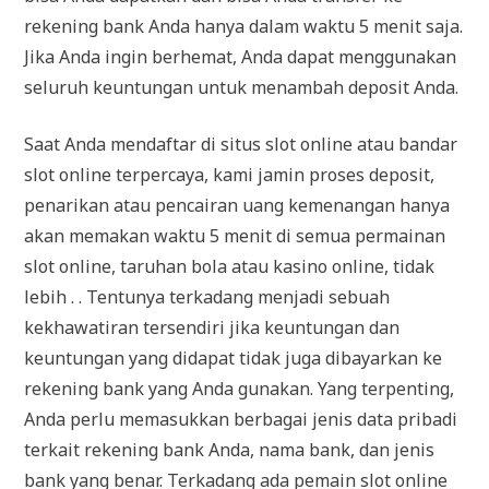
rekening bank Anda hanya dalam waktu 5 menit saja.
Jika Anda ingin berhemat, Anda dapat menggunakan
seluruh keuntungan untuk menambah deposit Anda.
Saat Anda mendaftar di situs slot online atau bandar
slot online terpercaya, kami jamin proses deposit,
penarikan atau pencairan uang kemenangan hanya
akan memakan waktu 5 menit di semua permainan
slot online, taruhan bola atau kasino online, tidak
lebih . . Tentunya terkadang menjadi sebuah
kekhawatiran tersendiri jika keuntungan dan
keuntungan yang didapat tidak juga dibayarkan ke
rekening bank yang Anda gunakan. Yang terpenting,
Anda perlu memasukkan berbagai jenis data pribadi
terkait rekening bank Anda, nama bank, dan jenis
bank yang benar. Terkadang ada pemain slot online