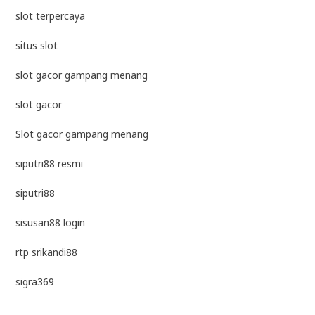
slot terpercaya
situs slot
slot gacor gampang menang
slot gacor
Slot gacor gampang menang
siputri88 resmi
siputri88
sisusan88 login
rtp srikandi88
sigra369