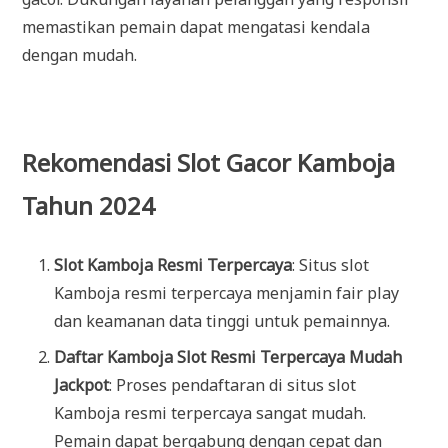
memastikan pemain dapat mengatasi kendala
dengan mudah.
Rekomendasi Slot Gacor Kamboja
Tahun 2024
Slot Kamboja Resmi Terpercaya
: Situs slot
Kamboja resmi terpercaya menjamin fair play
dan keamanan data tinggi untuk pemainnya.
Daftar Kamboja Slot Resmi Terpercaya Mudah
Jackpot
: Proses pendaftaran di situs slot
Kamboja resmi terpercaya sangat mudah.
Pemain dapat bergabung dengan cepat dan